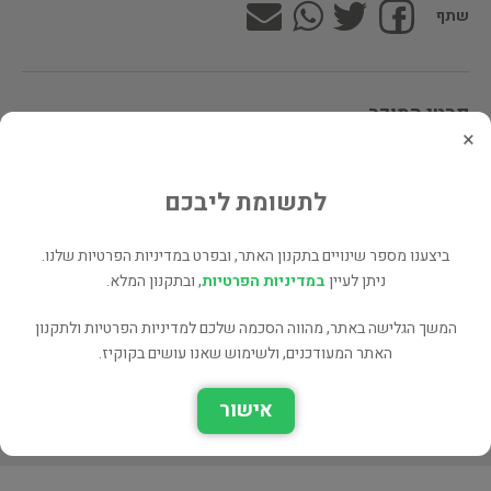
שתף
פרטי המוכר
×
ערן יגיל
לתשומת ליבכם
לינקים נוספים
ביצענו מספר שינויים בתקנון האתר, ובפרט במדיניות הפרטיות שלנו.
ספרים נוספים למכירה של ערן יגיל (28 כותרים)
ניתן לעיין
במדיניות הפרטיות
, ובתקנון המלא.
עוד ספרים מאותו מחבר/ת - JEFFREY A. HOFFER (2 כותרים)
המשך הגלישה באתר, מהווה הסכמה שלכם למדיניות הפרטיות ולתקנון
כל הספרים בקטגוריית מחשבים ואינטרנט (673 כותרים)
האתר המעודכנים, ולשימוש שאנו עושים בקוקיז.
בעל הספר? לחץ כאן לעריכה/הסרה
אישור
מוכר ספר זהה? לחץ כאן להוספה למאגר