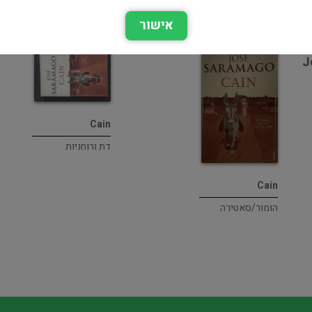
אישור
ת
J
Cain
דת ורוחניות
Cain
הומור/סאטירה