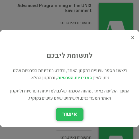
Advanced Programming in the UNIX
Environment
מחשבים ואינטרנט
×
לתשומת ליבכם
Advanced Programming in the UNIX
Environment
ביצענו מספר שינויים בתקנון האתר, ובפרט במדיניות הפרטיות שלנו.
ניתן לעיין
במדיניות הפרטיות
, ובתקנון המלא.
מחשבים ואינטרנט
המשך הגלישה באתר, מהווה הסכמה שלכם למדיניות הפרטיות ולתקנון
האתר המעודכנים, ולשימוש שאנו עושים בקוקיז.
אישור
Advanced Programming in UNIX
Environment
מחשבים ואינטרנט