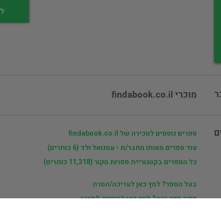
לי
ר
מוכרי findabook.co.il
ם
ספרים נוספים למכירה של findabook.co.il
עוד ספרים מאותו מחבר/ת - עמנואל ולד (6 כותרים)
כל הספרים בקטגוריית ספרות מקור (11,318 כותרים)
בעל הספר? לחץ כאן לעריכה/הסרה
מוכר ספר זהה? לחץ כאן להוספה למאגר