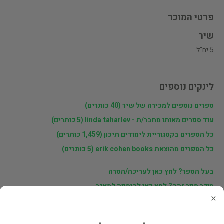
פרטי המוכר
שיר
5 יח"ל
לינקים נוספים
ספרים נוספים למכירה של שיר (40 כותרים)
עוד ספרים מאותו מחבר/ת - linda taharlev (5 כותרים)
כל הספרים בקטגוריית לימודים תיכון (1,459 כותרים)
כל הספרים מהוצאת erik cohen books (5 כותרים)
בעל הספר? לחץ כאן לעריכה/הסרה
מוכר ספר זהה? לחץ כאן להוספה למאגר
×