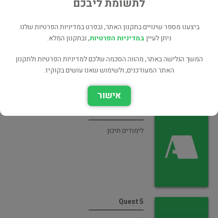
ספרים נוספים מאת linda taharlev
לתשומת ליבכם
a cool collection 2
ביצענו מספר שינויים בתקנון האתר, ובפרט במדיניות הפרטיות שלנו.
ניתן לעיין
במדיניות הפרטיות
, ובתקנון המלא.
לימודים תיכון
המשך הגלישה באתר, מהווה הסכמה שלכם למדיניות הפרטיות ולתקנון
האתר המעודכנים, ולשימוש שאנו עושים בקוקיז.
אישור
Bagrut Quest 5
לימודים תיכון
Quest 5