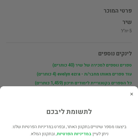
פרטי המוכר
שיר
5 יח"ל
לינקים נוספים
ספרים נוספים למכירה של שיר (40 כותרים)
עוד ספרים מאותו מחבר/ת - evelyn ezra (4 כותרים)
כל הספרים בקטגוריית לימודים תיכון (1,459 כותרים)
כל הספרים מהוצאת erik cohen books (5 כותרים)
×
בעל הספר? לחץ כאן לעריכה/הסרה
לתשומת ליבכם
מוכר ספר זהה? לחץ כאן להוספה למאגר
ביצענו מספר שינויים בתקנון האתר, ובפרט במדיניות הפרטיות שלנו.
ניתן לעיין
במדיניות הפרטיות
, ובתקנון המלא.