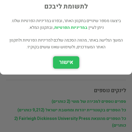
לתשומת ליבכם
שתף
ביצענו מספר שינויים בתקנון האתר, ובפרט במדיניות הפרטיות שלנו.
ניתן לעיין
במדיניות הפרטיות
, ובתקנון המלא.
המשך הגלישה באתר, מהווה הסכמה שלכם למדיניות הפרטיות ולתקנון
פרטי המוכר
האתר המעודכנים, ולשימוש שאנו עושים בקוקיז.
מוטי
אישור
חסידות,דת,מדינת ישראל,ציונות,הרצל,מזרחי,אגודת
ישראל,Hasidism,religion,Israel,Judaism,Zionism,Mizrachi,Aguda
לינקים נוספים
ספרים נוספים למכירה של מוטי (2 כותרים)
כל הספרים בקטגוריית יהדות ומחשבת ישראל (9,212 כותרים)
כל הספרים מהוצאת Fairleigh Dickinson University Press (2
כותרים)