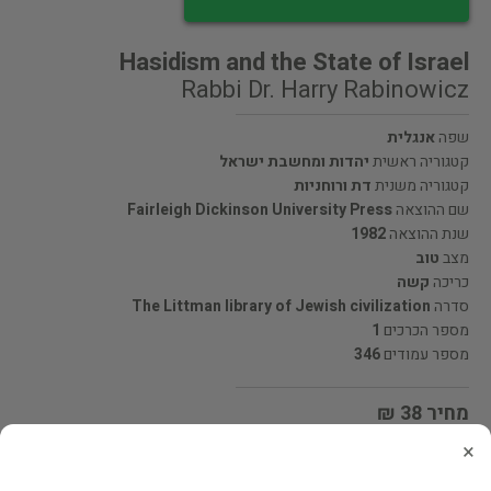
Hasidism and the State of Israel
Rabbi Dr. Harry Rabinowicz
שפה
אנגלית
קטגוריה ראשית
יהדות ומחשבת ישראל
קטגוריה משנית
דת ורוחניות
שם ההוצאה
Fairleigh Dickinson University Press
שנת ההוצאה
1982
מצב
טוב
כריכה
קשה
סדרה
The Littman library of Jewish civilization
מספר הכרכים
1
מספר עמודים
346
מחיר 38 ₪
×
מעוניינים לרכוש את הספר? לחצו כאן