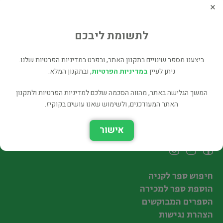
IDEOLOGY AND EXPERIENCE.
×
Antisemitism in France…
תולדות היהודים
לתשומת ליבכם
65 ₪
ביצענו מספר שינויים בתקנון האתר, ובפרט במדיניות הפרטיות שלנו.
רכישה ישירה
ניתן לעיין
במדיניות הפרטיות
, ובתקנון המלא.
המשך הגלישה באתר, מהווה הסכמה שלכם למדיניות הפרטיות ולתקנון
האתר המעודכנים, ולשימוש שאנו עושים בקוקיז.
אישור
עקבו אחרינו
חיפוש ספר לקניה
הוספת ספר למכירה
הספרים המבוקשים
הצהרת נגישות