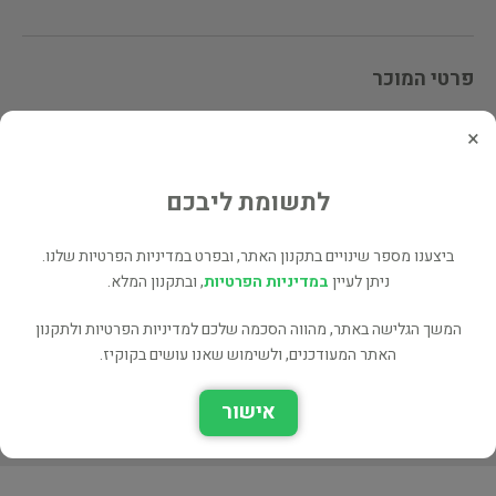
פרטי המוכר
מוכרי findabook.co.il
×
לתשומת ליבכם
לינקים נוספים
ספרים נוספים למכירה של findabook.co.il
ביצענו מספר שינויים בתקנון האתר, ובפרט במדיניות הפרטיות שלנו.
עוד ספרים מאותו מחבר/ת - Gary, Romain (2 כותרים)
ניתן לעיין
במדיניות הפרטיות
, ובתקנון המלא.
כל הספרים בקטגוריית ספרות תרגום (11,083 כותרים)
המשך הגלישה באתר, מהווה הסכמה שלכם למדיניות הפרטיות ולתקנון
כל הספרים מהוצאת New Directions (7 כותרים)
האתר המעודכנים, ולשימוש שאנו עושים בקוקיז.
בעל הספר? לחץ כאן לעריכה/הסרה
אישור
מוכר ספר זהה? לחץ כאן להוספה למאגר