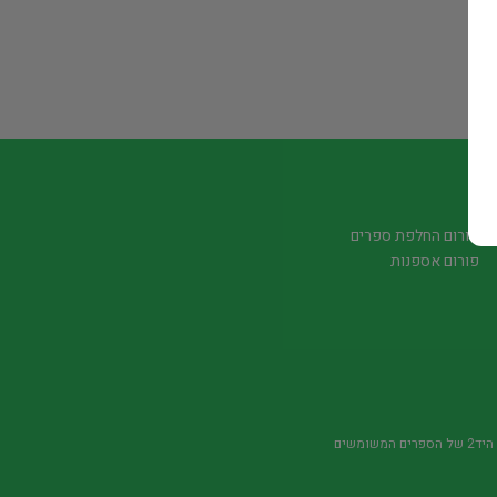
פורום החלפת ספרים
פורום אספנות
משומשים