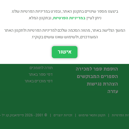
ביצענו מספר שינויים בתקנון האתר, ובפרט במדיניות הפרטיות שלנו.
ניתן לעיין
במדיניות הפרטיות
, ובתקנון המלא.
המשך הגלישה באתר, מהווה הסכמה שלכם למדיניות הפרטיות ולתקנון האתר
המעודכנים, ולשימוש שאנו עושים בקוקיז.
אישור
חיפוש ספר לקניה
הדסטארט פיינדאבוק
תודה לתומכים
הוספת ספר למכירה
דפי ספר באתר
הספרים המבוקשים
דפי מוכרים באתר
הצהרת נגישות
עזרה
ות הפרטיות
תקנון ותנאי שימוש
זכויות יוצרים
© 2001 -
2026
פיינדאבוק.קו.יל - היד2 של הספרים ה