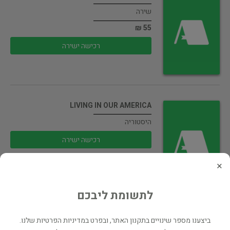
שירה
55 ₪
רכישה ישירה
LIVING IN OUR AMERICA
היסטוריה
רכישה ישירה
×
לתשומת ליבכם
The Pilgrim's Progress: From This
ביצענו מספר שינויים בתקנון האתר, ובפרט במדיניות הפרטיות שלנו.
World…