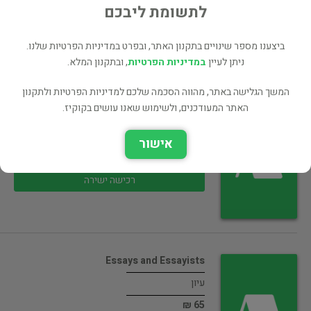
75 ₪
לתשומת ליבכם
רכישה ישירה
ביצענו מספר שינויים בתקנון האתר, ובפרט במדיניות הפרטיות שלנו.
ניתן לעיין
במדיניות הפרטיות
, ובתקנון המלא.
המשך הגלישה באתר, מהווה הסכמה שלכם למדיניות הפרטיות ולתקנון
האתר המעודכנים, ולשימוש שאנו עושים בקוקיז.
Tales from Shakespeare
מחזות ותיאטרון
אישור
45 ₪
רכישה ישירה
Essays and Essayists
עיון
65 ₪