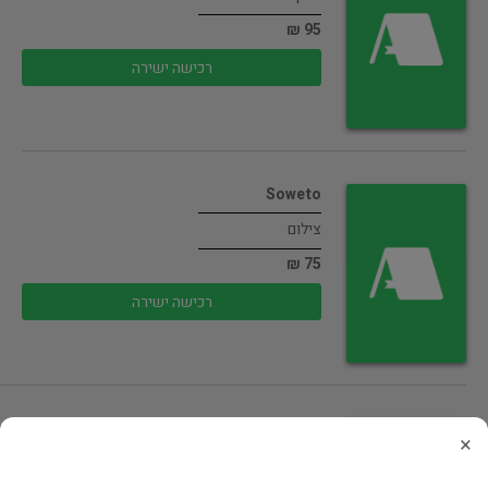
95 ₪
רכישה ישירה
Soweto
צילום
75 ₪
רכישה ישירה
Everst: The Challenge
×
רשמי מסע