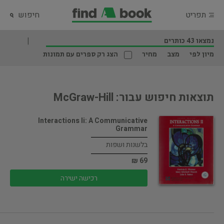
תפריט
חיפוש
נמצאו 43 כותרים
מיון לפי
מצב
מחיר
הצג רק ספרים עם תמונות
תוצאות חיפוש עבור: McGraw-Hill
Interactions Ii: A Communicative
Grammar
בלשנות ושפות
69 ₪
רכישה ישירה