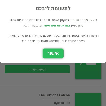
35 ₪
לתשומת ליבכם
רכישה ישירה
ביצענו מספר שינויים בתקנון האתר, ובפרט במדיניות הפרטיות שלנו.
ניתן לעיין
במדיניות הפרטיות
, ובתקנון המלא.
המשך הגלישה באתר, מהווה הסכמה שלכם למדיניות הפרטיות ולתקנון
האתר המעודכנים, ולשימוש שאנו עושים בקוקיז.
The Murderers Among Us The
Wiesenthal…
אישור
היסטוריה
150 ₪
רכישה ישירה
The Gift of a Falcon
ספרות מקור