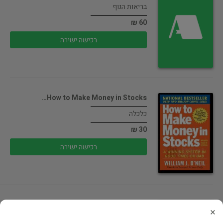
בריאות הגוף
60 ₪
רכישה ישירה
How to Make Money in Stocks…
כלכלה
30 ₪
רכישה ישירה
Japan Its History Culture 3rd Edition
×
ספרות מקור