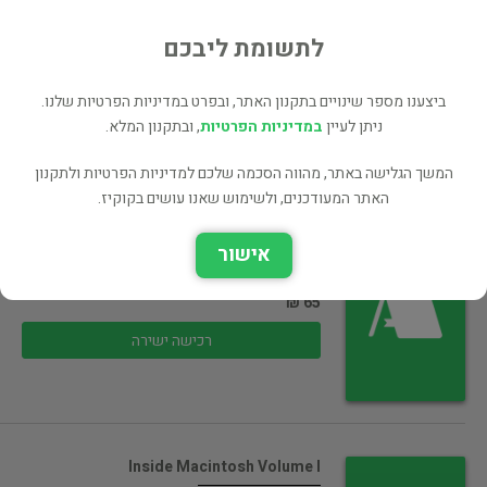
environment
מחשבים ואינטרנט
לתשומת ליבכם
120 ₪
ביצענו מספר שינויים בתקנון האתר, ובפרט במדיניות הפרטיות שלנו.
רכישה ישירה
ניתן לעיין
במדיניות הפרטיות
, ובתקנון המלא.
המשך הגלישה באתר, מהווה הסכמה שלכם למדיניות הפרטיות ולתקנון
האתר המעודכנים, ולשימוש שאנו עושים בקוקיז.
An American History vol 1 2
אישור
היסטוריה
65 ₪
רכישה ישירה
Inside Macintosh Volume I