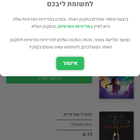
55 ₪
לתשומת ליבכם
רכישה ישירה
ביצענו מספר שינויים בתקנון האתר, ובפרט במדיניות הפרטיות שלנו.
ניתן לעיין
במדיניות הפרטיות
, ובתקנון המלא.
המשך הגלישה באתר, מהווה הסכמה שלכם למדיניות הפרטיות ולתקנון
האתר המעודכנים, ולשימוש שאנו עושים בקוקיז.
ארו שאה וסופו של הזמן
ילדים ונוער
אישור
35 ₪
רכישה ישירה
להציל את פיית
מתח ופעולה
39 ₪