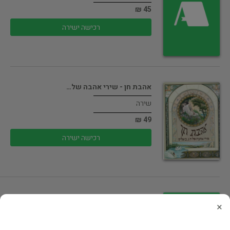
45 ₪
רכישה ישירה
אהבת חן - שירי אהבה של…
שירה
49 ₪
רכישה ישירה
המדריך הרשמי ted לדיבור בפני קהל
×
בלשנות ושפות