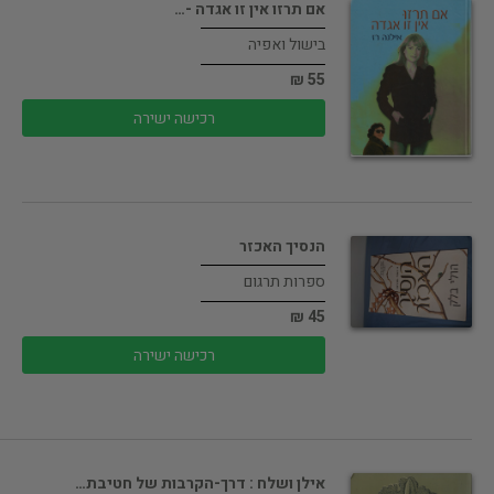
אם תרזו אין זו אגדה -…
בישול ואפיה
55 ₪
רכישה ישירה
הנסיך האכזר
ספרות תרגום
45 ₪
רכישה ישירה
אילן ושלח : דרך-הקרבות של חטיבת…