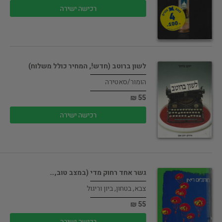
רכישה ישירה
לשון ברוטב (חדש!, המחיר כולל משלוח)
הומור/סאטירה
55 ₪
רכישה ישירה
גשר אחד רחוק מדי (במצב טוב,…
צבא, בטחון, ביון וריגול
55 ₪
רכישה ישירה