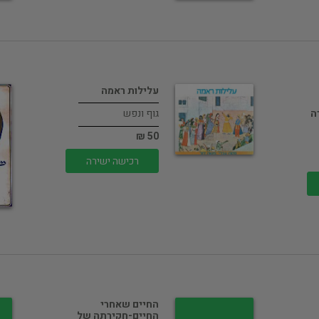
עלילות ראמה
ה
גוף ונפש
50 ₪
רכישה ישירה
החיים שאחרי
החיים-חקירתה של