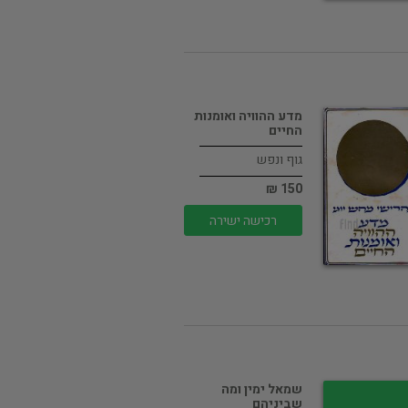
מדע ההוויה ואומנות
החיים
גוף ונפש
150 ₪
רכישה ישירה
שמאל ימין ומה
שביניהם