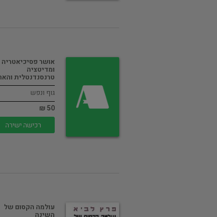
אושר פסיכיאטריה
ומדיטציה
טרנסנדנטלית והאר
גוף ונפש
50 ₪
רכישה ישירה
עולמה הקסום של
השינה