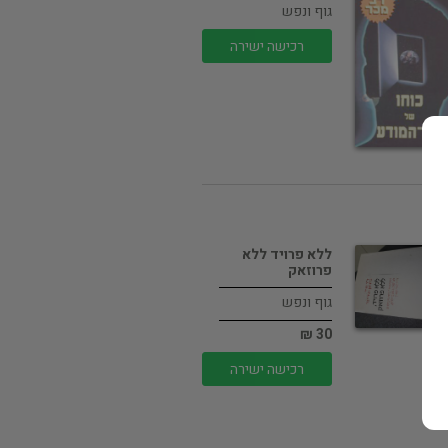
גוף ונפש
רכישה ישירה
ללא פרויד ללא
פרוזאק
גוף ונפש
30 ₪
רכישה ישירה