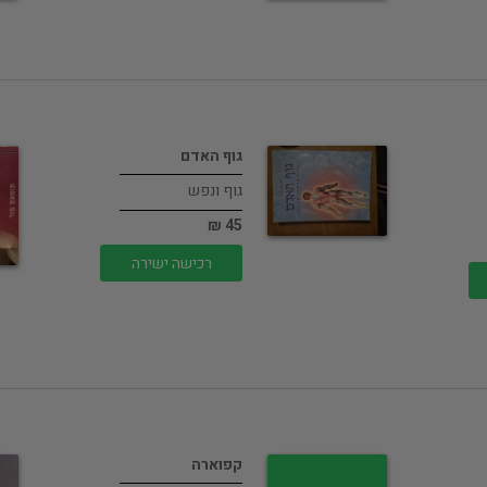
גוף האדם
גוף ונפש
45 ₪
רכישה ישירה
קפוארה