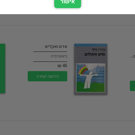
אישור
אדם ואקלים
גיאוגרפיה
45 ₪
רכישה ישירה