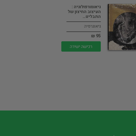
גיאומורפולוגיה :
העיצוב החיצון של
התבליט…
גיאוגרפיה
95 ₪
רכישה ישירה