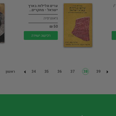
/
ערים וגלילות בארץ
ישראל - מחקרים…
גיאוגרפיה
50 ₪
רכישה ישירה
39
38
37
36
35
34
ראשון