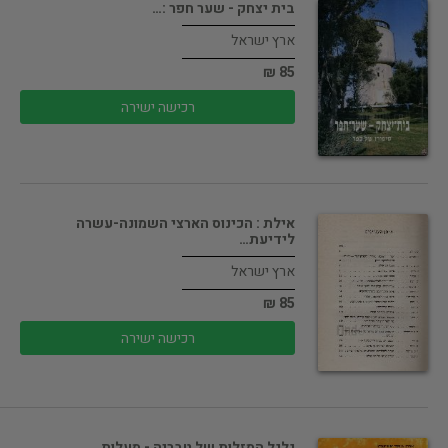
בית יצחק - שער חפר :…
ארץ ישראל
85 ₪
רכישה ישירה
אילת : הכינוס הארצי השמונה-עשרה
לידיעת…
ארץ ישראל
85 ₪
רכישה ישירה
גלגל המזלות של טבריה - מעלות…