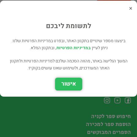
לחיות מהת"ך - בראשית, שמות /…
×
הומור/סאטירה
70 ₪
לתשומת ליבכם
רכישה ישירה
ביצענו מספר שינויים בתקנון האתר, ובפרט במדיניות הפרטיות שלנו.
ניתן לעיין
במדיניות הפרטיות
, ובתקנון המלא.
1
2
3
המשך הגלישה באתר, מהווה הסכמה שלכם למדיניות הפרטיות ולתקנון
האתר המעודכנים, ולשימוש שאנו עושים בקוקיז.
אישור
עקבו אחרינו
חיפוש ספר לקניה
הוספת ספר למכירה
הספרים המבוקשים