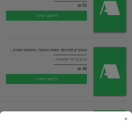
55 ₪
רכישה ישירה
ההוביט [תרגום: משה הנעמי, הוצאת זמורה…
מדע בדיוני ופנטזיה
45 ₪
רכישה ישירה
עימות המלכים ב- מהדורה מחודשת :…
×
מדע בדיוני ופנטזיה