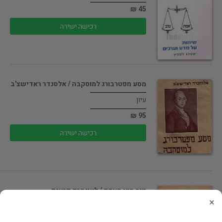
45 ₪
רכישה ישירה
מסע מפטרבורג למוסקבה / אלסנדר ראדישצ'ב
עיון
95 ₪
רכישה ישירה
טוב הוא האדם / לאונהרד פראנק
×
עיון