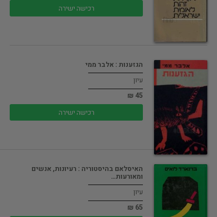
רכישה ישירה
הגזענות : אלבר ממי
עיון
45 ₪
רכישה ישירה
האיסלאם בהיסטוריה : רעיונות, אנשים
ומאורעות…
עיון
65 ₪