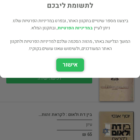
145 ₪
לתשומת ליבכם
רכישה ישירה
ביצענו מספר שינויים בתקנון האתר, ובפרט במדיניות הפרטיות שלנו.
ניתן לעיין
במדיניות הפרטיות
, ובתקנון המלא.
המשך הגלישה באתר, מהווה הסכמה שלכם למדיניות הפרטיות ולתקנון
תחומים : מאמרים / יעקב קלצקין
האתר המעודכנים, ולשימוש שאנו עושים בקוקיז.
עיון
אישור
85 ₪
רכישה ישירה
בין דת ולאום : לקראת זהות…
עיון
65 ₪