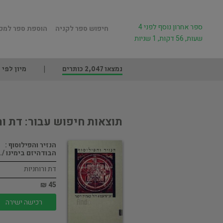
ספר אחרון נוסף לפני 4
חיפוש ספר לקניה
הוספת ספר למכ
שעות, 56 דקות, 1 שניות
נמצאו 2,047 כותרים
מיון לפי
תוצאות חיפוש עבור: דת ור
הנזיר והפילוסוף :
הבודהיזם בימינו /…
דת ורוחניות
45 ₪
רכישה ישירה