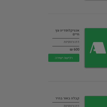
אנציקלופדיה עץ
חיים
דת ורוחניות
600 ₪
רכישה ישירה
קבלה באור בהיר
דת ורוחניות