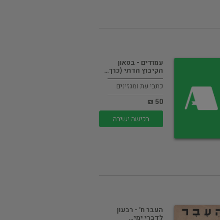
עמודים - בטאון
הקיבוץ הדתי (כרך…
כתבי עת ומגזינים
50 ₪
רכישה ישירה
העבר ח' - רבעון
לדברי ימי…