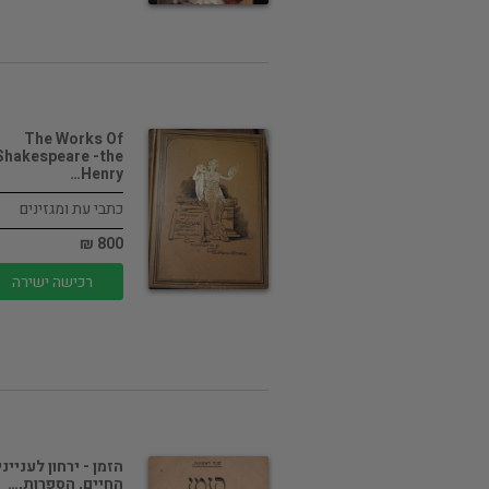
The Works Of
Shakespeare -the
Henry…
כתבי עת ומגזינים
800 ₪
רכישה ישירה
הזמן - ירחון לענייני
החיים, הספרות,…