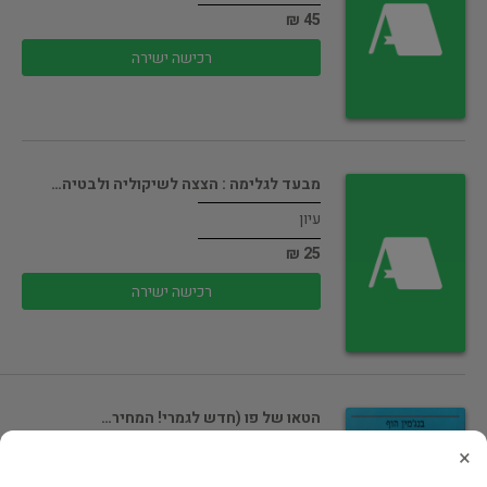
45 ₪
רכישה ישירה
מבעד לגלימה : הצצה לשיקוליה ולבטיה…
עיון
25 ₪
רכישה ישירה
הטאו של פו (חדש לגמרי! המחיר…
עיון
×