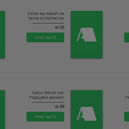
מה לעשות עם חתולה
שכזאת/פנינה פרנקל
58 ₪
רכישה ישירה
יוגה לטיפול בכאבי
רד
ראש/ואן-הוטן,מקורד
88 ₪
רכישה ישירה