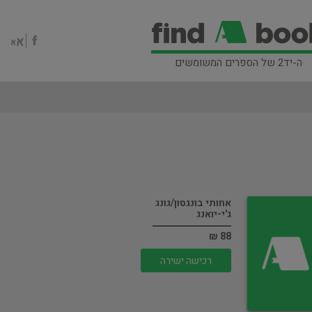
ה-יד2 של הספרים המשומשים
אחותי בונגסון/גונג
ג'י-יואנג
88 ₪
רכישה ישירה