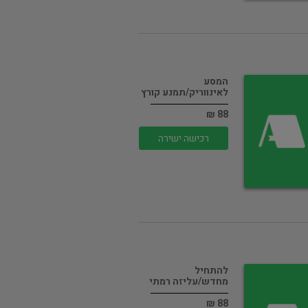
המסע
לאינווריק/תמנע קורץ
88 ₪
רכישה ישירה
להתחיל
מחדש/עליזה רמתי
88 ₪