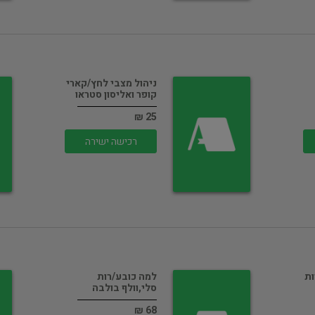
ניהול מצבי לחץ/קארי
קופר ואליסון סטראו
25 ₪
רכישה ישירה
ות
למה כובע/רות
סלי,וולף בולבה
68 ₪