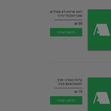
למה אריות לא אוכלים
סוכריות/גל ירדני
58 ₪
רכישה ישירה
קינת העורב-ארץ
יתומה/אסף מזוז
79 ₪
רכישה ישירה