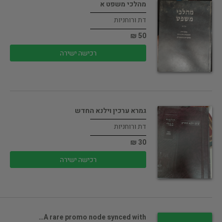
מהלכי משפט א
דת ורוחניות
50 ₪
רכישה ישירה
גמרא ערכין וילנא החדש
דת ורוחניות
30 ₪
רכישה ישירה
A rare promo node synced with…