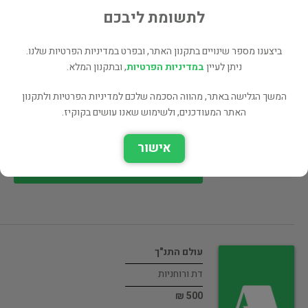
90 ₪
לתשומת ליבכם
רכישה ישירה
ביצענו מספר שינויים בתקנון האתר, ובפרט במדיניות הפרטיות שלנו.
ניתן לעיין
במדיניות הפרטיות
, ובתקנון המלא.
המשך הגלישה באתר, מהווה הסכמה שלכם למדיניות הפרטיות ולתקנון
Budhism For Today
האתר המעודכנים, ולשימוש שאנו עושים בקוקיז.
דת ורוחניות
אישור
60 ₪
רכישה ישירה
עולם התנ"ך
דת ורוחניות
500 ₪