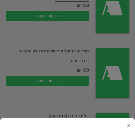
120 ₪
רכישה ישירה
ספר העזר של סיינטולוגיה/ל.רון האברד
דת ורוחניות
180 ₪
רכישה ישירה
דו"ח י.ה.ו.ה (דוח יהוה)
×
דת ורוחניות