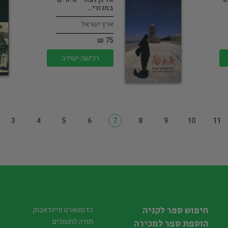
במנזרי…
ארץ ישראל
75 ₪
רכישה ישירה
3
4
5
6
7
8
9
10
11
חיפוש ספר לקניה
הדסטארט פיינדאבוק
תודה לתומכים
הוספת ספר למכירה