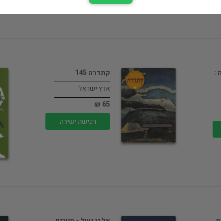
:
קתדרה 145
ארץ ישראל
65 ₪
רכישה ישירה
ס
אל גן נעול - סיורים