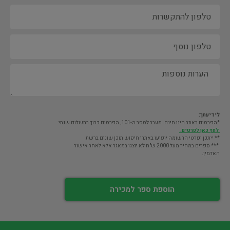
לידיעתך:
*הפרסום באתר הינו חינם. מעבר לספר ה-101, הפרסום כרוך בתשלום שנתי
לחץ כאן לפרטים.
** ייתכן ופרטי הרשומה יופיעו באתרי חיפוש תוכן שונים ברשת
*** ספרים במחיר מעל 2000 ש"ח לא יוצגו במאגר אלא לאחר אישור
האדמין.
הוספת ספר למכירה