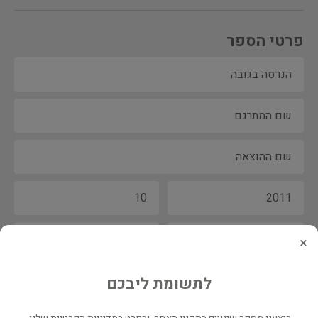
פרטי הספר
×
לתשומת ליבכם