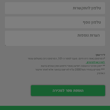
לידיעתך:
*הפרסום באתר הינו חינם. מעבר לספר ה-101, הפרסום כרוך בתשלום שנתי
לחץ כאן לפרטים.
** ייתכן ופרטי הרשומה יופיעו באתרי חיפוש תוכן שונים ברשת
*** ספרים במחיר מעל 2000 ש"ח לא יוצגו במאגר אלא לאחר אישור
האדמין.
הוספת ספר למכירה