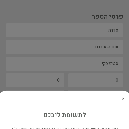
פרטי הספר
×
לתשומת ליבכם