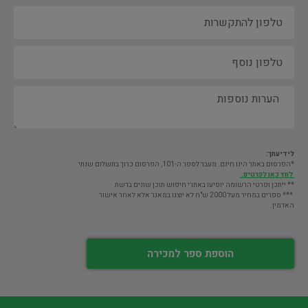
לידיעתך:
*הפרסום באתר הינו חינם. מעבר לספר ה-101, הפרסום כרוך בתשלום שנתי
לחץ כאן לפרטים.
** ייתכן ופרטי הרשומה יופיעו באתרי חיפוש תוכן שונים ברשת
*** ספרים במחיר מעל 2000 ש"ח לא יוצגו במאגר אלא לאחר אישור
האדמין.
הוספת ספר למכירה