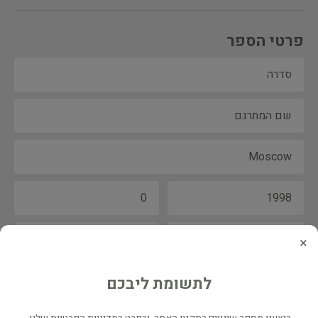
פרטי הספר
×
לתשומת ליבכם