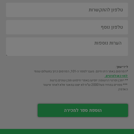
לידיעתך:
*הפרסום באתר הינו חינם. מעבר לספר ה-101, הפרסום כרוך בתשלום שנתי
לחץ כאן לפרטים.
** ייתכן ופרטי הרשומה יופיעו באתרי חיפוש תוכן שונים ברשת
*** ספרים במחיר מעל 2000 ש"ח לא יוצגו במאגר אלא לאחר אישור
האדמין.
הוספת ספר למכירה