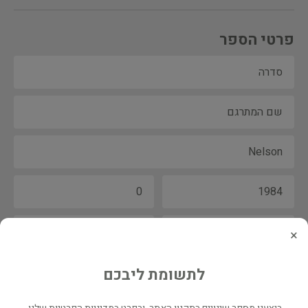
פרטי הספר
×
לתשומת ליבכם