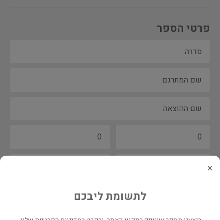
פרטי הספר
×
לתשומת ליבכם