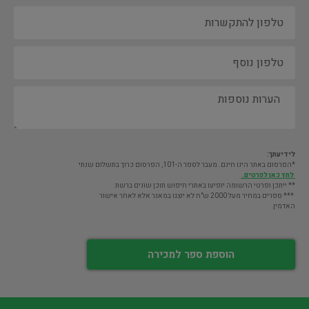
לידיעתך:
*הפרסום באתר הינו חינם. מעבר לספר ה-101, הפרסום כרוך בתשלום שנתי
לחץ כאן לפרטים.
** ייתכן ופרטי הרשומה יופיעו באתרי חיפוש תוכן שונים ברשת
*** ספרים במחיר מעל 2000 ש"ח לא יוצגו במאגר אלא לאחר אישור
האדמין.
הוספת ספר למכירה