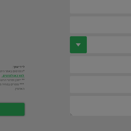
לידיעתך:
*הפרסום באתר הינו חינם. מעבר לס
לחץ כאן לפרטים.
** ייתכן ופרטי הרשו
*** ספרים במחיר מעל 2000 ש"ח לא יוצגו במאגר אלא לא
האדמין.