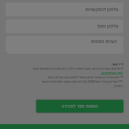
לידיעתך:
*הפרסום באתר הינו חינם. מעבר לספר ה-101, הפרסום כרוך בתשלום שנתי
לחץ כאן לפרטים.
** ייתכן ופרטי הרשומה יופיעו באתרי חיפוש תוכן שונים ברשת
*** ספרים במחיר מעל 2000 ש"ח לא יוצגו במאגר אלא לאחר אישור
האדמין.
הוספת ספר למכירה