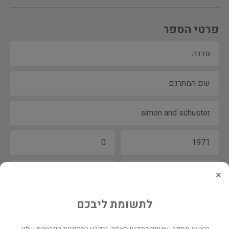
פרטי הספר
×
לתשומת ליבכם