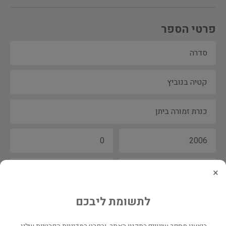
פרטי הספר
×
לתשומת ליבכם