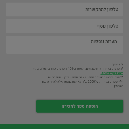
לידיעתך:
*הפרסום באתר הינו חינם. מעבר לספר ה-101, הפרסום כרוך בתשלום שנתי
לחץ כאן לפרטים.
** ייתכן ופרטי הרשומה יופיעו באתרי חיפוש תוכן שונים ברשת
*** ספרים במחיר מעל 2000 ש"ח לא יוצגו במאגר אלא לאחר אישור
האדמין.
הוספת ספר למכירה