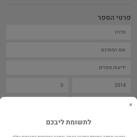
פרטי הספר
×
לתשומת ליבכם