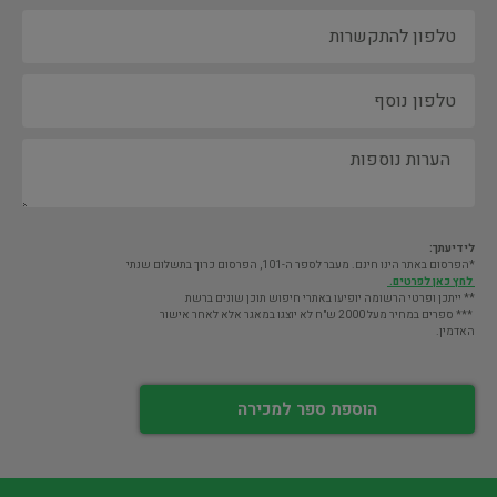
לידיעתך:
*הפרסום באתר הינו חינם. מעבר לספר ה-101, הפרסום כרוך בתשלום שנתי
לחץ כאן לפרטים.
** ייתכן ופרטי הרשומה יופיעו באתרי חיפוש תוכן שונים ברשת
*** ספרים במחיר מעל 2000 ש"ח לא יוצגו במאגר אלא לאחר אישור
האדמין.
הוספת ספר למכירה