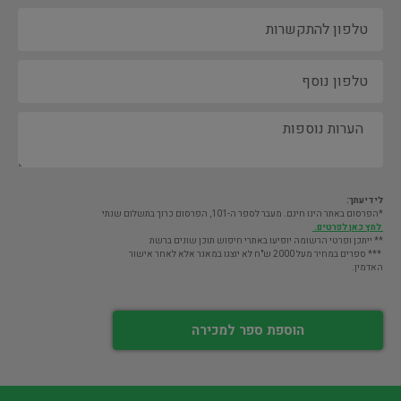
לידיעתך:
*הפרסום באתר הינו חינם. מעבר לספר ה-101, הפרסום כרוך בתשלום שנתי
לחץ כאן לפרטים.
** ייתכן ופרטי הרשומה יופיעו באתרי חיפוש תוכן שונים ברשת
*** ספרים במחיר מעל 2000 ש"ח לא יוצגו במאגר אלא לאחר אישור
האדמין.
הוספת ספר למכירה