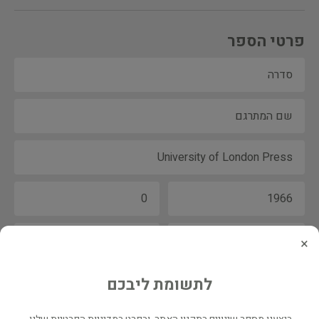
פרטי הספר
×
לתשומת ליבכם