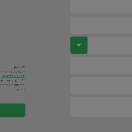
לידיעתך:
*הפרסום באתר הינו חינם. מעבר לס
לחץ כאן לפרטים.
** ייתכן ופרטי הרשו
*** ספרים במחיר מעל 2000 ש"ח לא יוצגו במאגר אלא לא
האדמין.