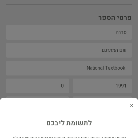
פרטי הספר
×
לתשומת ליבכם