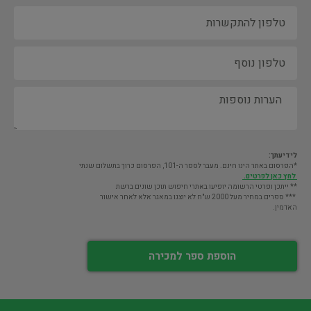
לידיעתך:
*הפרסום באתר הינו חינם. מעבר לספר ה-101, הפרסום כרוך בתשלום שנתי
לחץ כאן לפרטים.
** ייתכן ופרטי הרשומה יופיעו באתרי חיפוש תוכן שונים ברשת
*** ספרים במחיר מעל 2000 ש"ח לא יוצגו במאגר אלא לאחר אישור
האדמין.
הוספת ספר למכירה