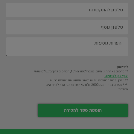
לידיעתך:
*הפרסום באתר הינו חינם. מעבר לספר ה-101, הפרסום כרוך בתשלום שנתי
לחץ כאן לפרטים.
** ייתכן ופרטי הרשומה יופיעו באתרי חיפוש תוכן שונים ברשת
*** ספרים במחיר מעל 2000 ש"ח לא יוצגו במאגר אלא לאחר אישור
האדמין.
הוספת ספר למכירה