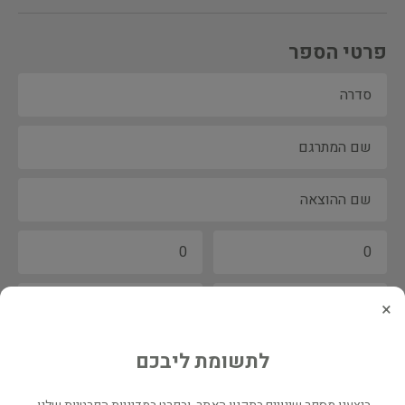
פרטי הספר
×
לתשומת ליבכם