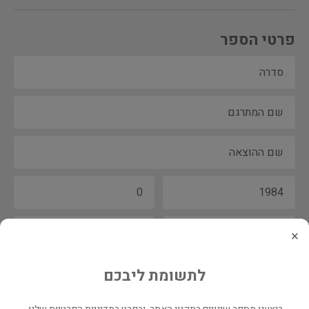
פרטי הספר
×
לתשומת ליבכם