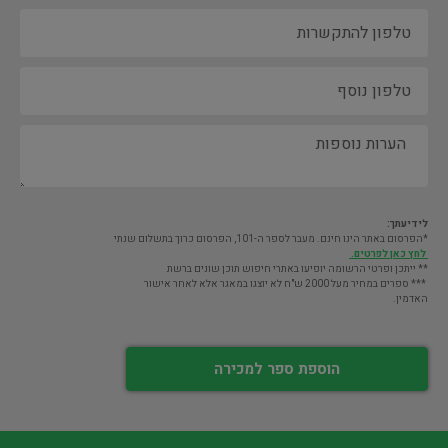
לידיעתך:
*הפרסום באתר הינו חינם. מעבר לספר ה-101, הפרסום כרוך בתשלום שנתי
לחץ כאן לפרטים.
** ייתכן ופרטי הרשומה יופיעו באתרי חיפוש תוכן שונים ברשת
*** ספרים במחיר מעל 2000 ש"ח לא יוצגו במאגר אלא לאחר אישור
האדמין.
הוספת ספר למכירה