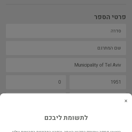
פרטי הספר
×
לתשומת ליבכם