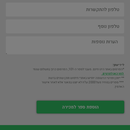
לידיעתך:
*הפרסום באתר הינו חינם. מעבר לספר ה-101, הפרסום כרוך בתשלום שנתי
לחץ כאן לפרטים.
** ייתכן ופרטי הרשומה יופיעו באתרי חיפוש תוכן שונים ברשת
*** ספרים במחיר מעל 2000 ש"ח לא יוצגו במאגר אלא לאחר אישור
האדמין.
הוספת ספר למכירה