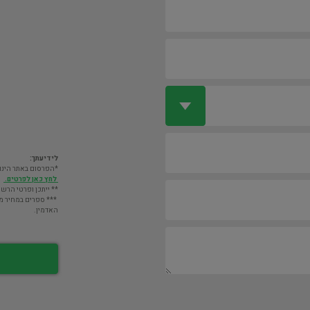
לידיעתך:
*הפרסום באתר הינו חינם. מעבר לס
לחץ כאן לפרטים.
** ייתכן ופרטי הרשו
*** ספרים במחיר מעל 2000 ש"ח לא יוצגו במאגר אלא לא
האדמין.