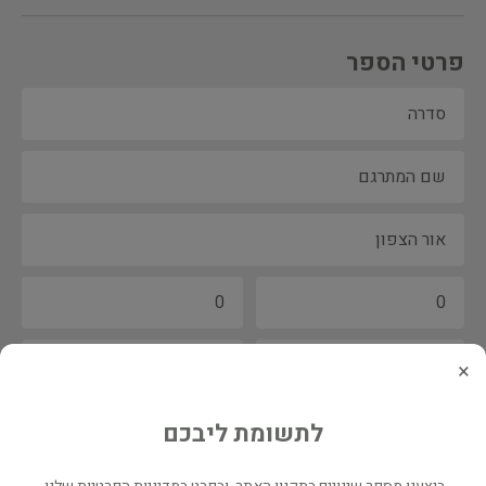
פרטי הספר
×
לתשומת ליבכם