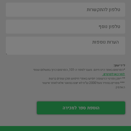
לידיעתך:
*הפרסום באתר הינו חינם. מעבר לספר ה-101, הפרסום כרוך בתשלום שנתי
לחץ כאן לפרטים.
** ייתכן ופרטי הרשומה יופיעו באתרי חיפוש תוכן שונים ברשת
*** ספרים במחיר מעל 2000 ש"ח לא יוצגו במאגר אלא לאחר אישור
האדמין.
הוספת ספר למכירה