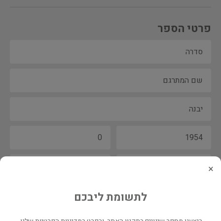
פרטי הספר
×
לתשומת ליבכם