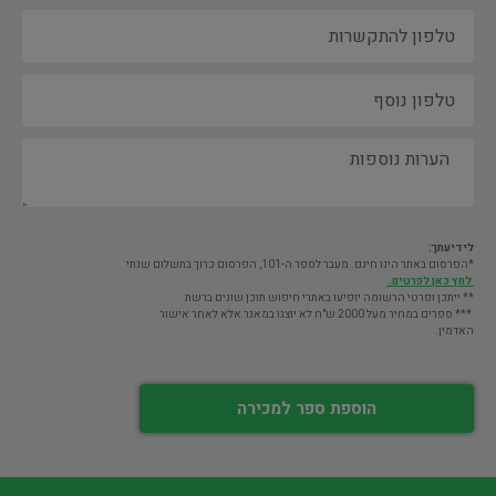
לידיעתך:
*הפרסום באתר הינו חינם. מעבר לספר ה-101, הפרסום כרוך בתשלום שנתי
לחץ כאן לפרטים.
** ייתכן ופרטי הרשומה יופיעו באתרי חיפוש תוכן שונים ברשת
*** ספרים במחיר מעל 2000 ש"ח לא יוצגו במאגר אלא לאחר אישור
האדמין.
הוספת ספר למכירה