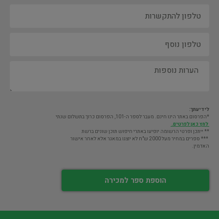
לידיעתך:
*הפרסום באתר הינו חינם. מעבר לספר ה-101, הפרסום כרוך בתשלום שנתי
לחץ כאן לפרטים.
** ייתכן ופרטי הרשומה יופיעו באתרי חיפוש תוכן שונים ברשת
*** ספרים במחיר מעל 2000 ש"ח לא יוצגו במאגר אלא לאחר אישור
האדמין.
הוספת ספר למכירה