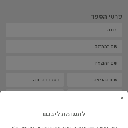
פרטי הספר
×
לתשומת ליבכם