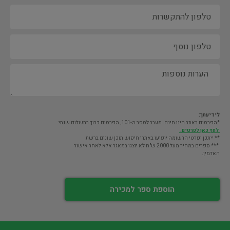
לידיעתך:
*הפרסום באתר הינו חינם. מעבר לספר ה-101, הפרסום כרוך בתשלום שנתי
לחץ כאן לפרטים.
** ייתכן ופרטי הרשומה יופיעו באתרי חיפוש תוכן שונים ברשת
*** ספרים במחיר מעל 2000 ש"ח לא יוצגו במאגר אלא לאחר אישור
האדמין.
הוספת ספר למכירה