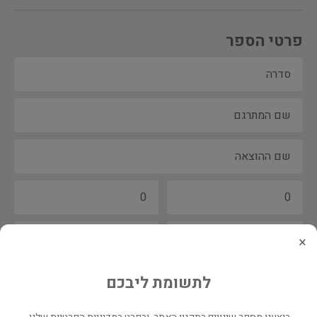
פרטי הספר
×
לתשומת ליבכם