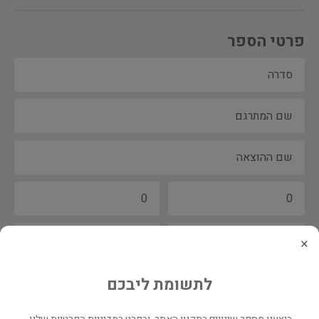
פרטי הספר
×
לתשומת ליבכם