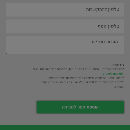
לידיעתך:
*הפרסום באתר הינו חינם. מעבר לספר ה-101, הפרסום כרוך בתשלום שנתי
לחץ כאן לפרטים.
** ייתכן ופרטי הרשומה יופיעו באתרי חיפוש תוכן שונים ברשת
*** ספרים במחיר מעל 2000 ש"ח לא יוצגו במאגר אלא לאחר אישור
האדמין.
הוספת ספר למכירה