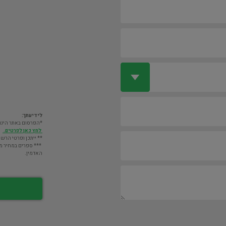
לידיעתך:
*הפרסום באתר הינו חינם. מעבר לס
לחץ כאן לפרטים.
** ייתכן ופרטי הרשו
*** ספרים במחיר מעל 2000 ש"ח לא יוצגו במאגר אלא לא
האדמין.